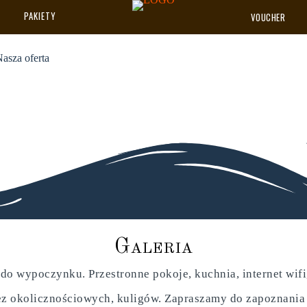
PAKIETY
VOUCHER
asza oferta
G
a
l
e
r
i
a
do wypoczynku. Przestronne pokoje, kuchnia, internet wifi, 
z okolicznościowych, kuligów. Zapraszamy do zapoznania si