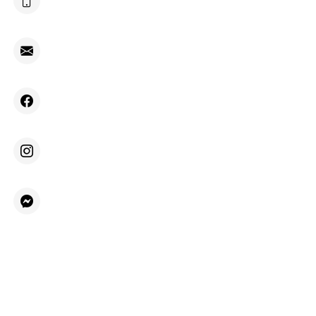
+48 604 692 696
kontakt@villafiore.pl
Facebook
Instagram
Messenger