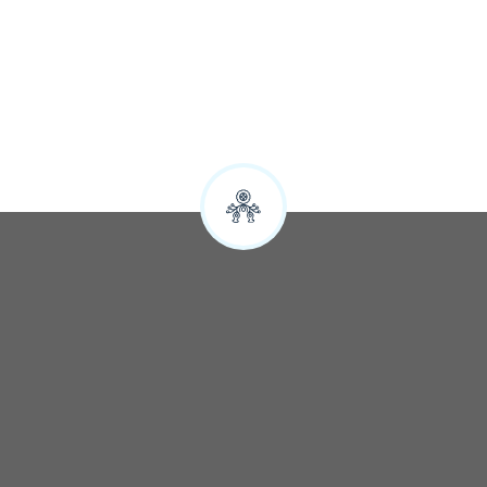
Sylwia
Google
SZYBKA REZERWACJA NOCLEGÓW
Zapytaj o wolne terminy: