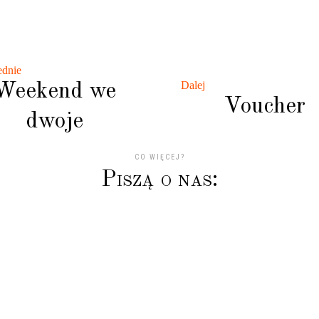
ednie
Dalej
Weekend we
Voucher
dwoje
CO WIĘCEJ?
P
i
s
z
ą
o
n
a
s
:
podyni jest niepowtarzalna, już po 1szym dniu człowiek cz
tem i świetnym humorem od samego rana ? Wrócimy na p