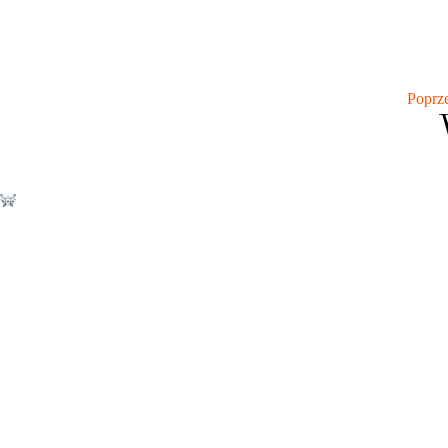
Poprz
Nie ma opcji żeby dać mniej niż 5 gwiazdek ? Ania - gos
omle