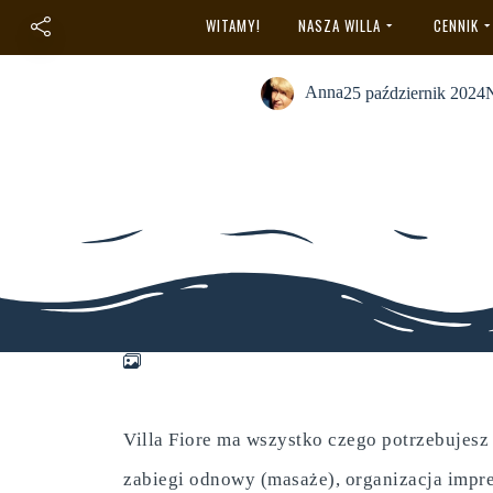
Galeria
WITAMY!
NASZA WILLA
CENNIK
Anna
25 październik 2024
N
Villa Fiore ma wszystko czego potrzebujesz 
zabiegi odnowy (masaże), organizacja impre