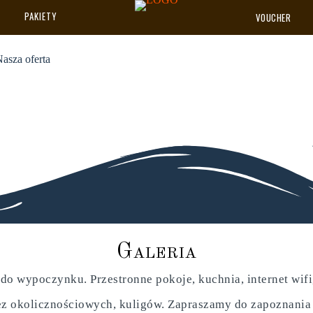
PAKIETY
VOUCHER
asza oferta
G
a
l
e
r
i
a
do wypoczynku. Przestronne pokoje, kuchnia, internet wifi, 
z okolicznościowych, kuligów. Zapraszamy do zapoznania si