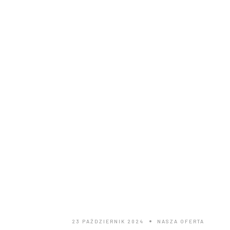
POLECAMY:
Walentynki
23 PAŹDZIERNIK 2024
NASZA OFERTA