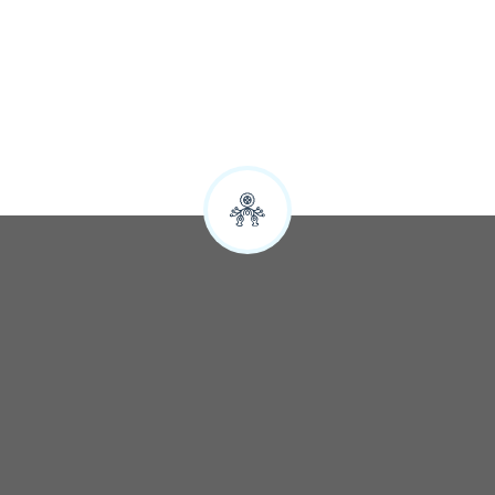
Sylwia
Google
SZYBKA REZERWACJA NOCLEGÓW
Zapytaj o wolne terminy: