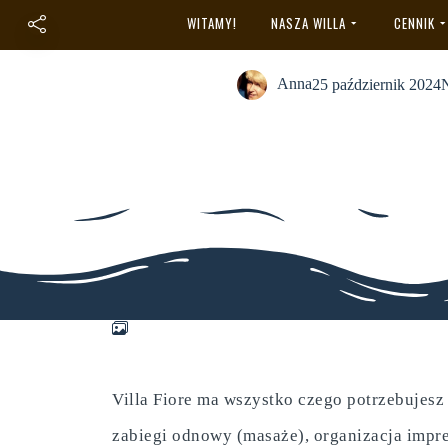
Galeria
WITAMY!
NASZA WILLA
CENNIK
Anna
25 październik 2024
N
Villa Fiore ma wszystko czego potrzebujesz 
zabiegi odnowy (masaże), organizacja impre