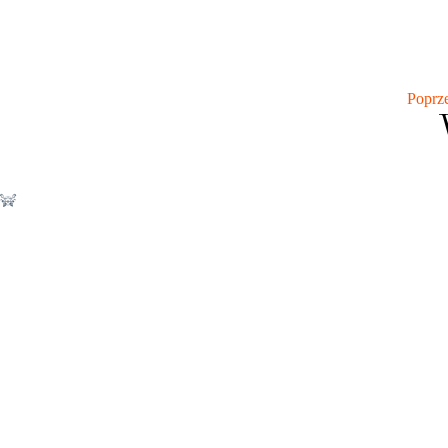
Poprz
Nie ma opcji żeby dać mniej niż 5 gwiazdek ? Ania - gos
omle