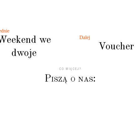
ednie
Dalej
Weekend we
Voucher
dwoje
CO WIĘCEJ?
P
i
s
z
ą
o
n
a
s
:
podyni jest niepowtarzalna, już po 1szym dniu człowiek cz
tem i świetnym humorem od samego rana ? Wrócimy na p