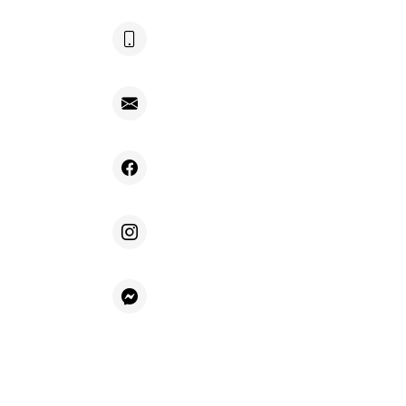
+48 604 692 696
kontakt@villafiore.pl
Facebook
Instagram
Messenger