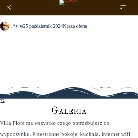
Galeria
Anna
25 październik 2024
Nasza oferta
G
a
l
e
r
i
a
Villa Fiore ma wszystko czego potrzebujesz do
wypoczynku. Przestronne pokoje, kuchnia, internet wifi,