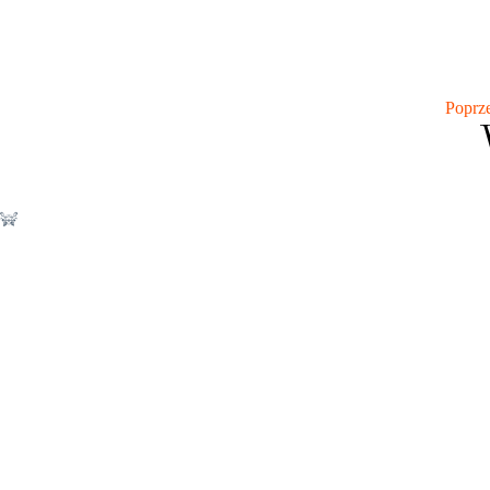
Poprz
Nie ma opcji żeby dać mniej niż 5 gwiazdek ? Ania - gos
omle