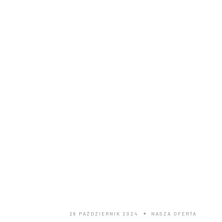
POLECAMY:
Cennik
28 PAŹDZIERNIK 2024
NASZA OFERTA