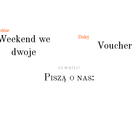
ednie
Dalej
Weekend we
Voucher
dwoje
CO WIĘCEJ?
P
i
s
z
ą
o
n
a
s
:
podyni jest niepowtarzalna, już po 1szym dniu człowiek cz
tem i świetnym humorem od samego rana ? Wrócimy na p