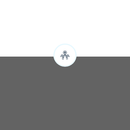
Sylwia
Google
SZYBKA REZERWACJA NOCLEGÓW
Zapytaj o wolne terminy: