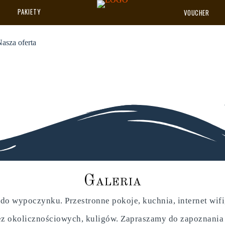
PAKIETY
VOUCHER
asza oferta
G
a
l
e
r
i
a
do wypoczynku. Przestronne pokoje, kuchnia, internet wifi, 
z okolicznościowych, kuligów. Zapraszamy do zapoznania si