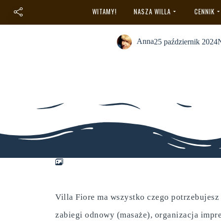
Galeria
WITAMY!
NASZA WILLA
CENNIK
Anna
25 październik 2024
N
Villa Fiore ma wszystko czego potrzebujesz 
zabiegi odnowy (masaże), organizacja impre