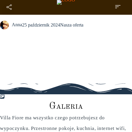
Galeria
Anna
25 październik 2024
Nasza oferta
G
a
l
e
r
i
a
Villa Fiore ma wszystko czego potrzebujesz do
wypoczynku. Przestronne pokoje, kuchnia, internet wifi,