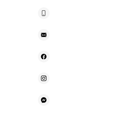
+48 604 692 696
kontakt@villafiore.pl
Facebook
Instagram
Messenger