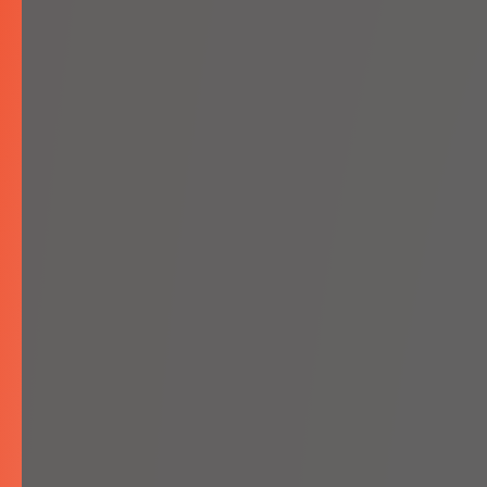
Zaznacz zgodę na prz
Wyrażam zgodę na
zadane w formula
Wyślij!