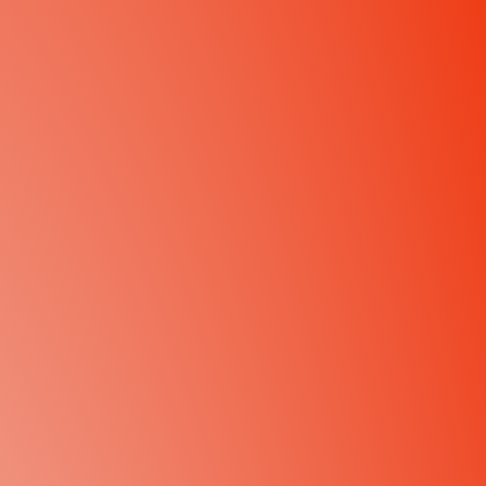
uje się jak w domu. Na śniadanie rozpieszcza przepysznym
ewno!