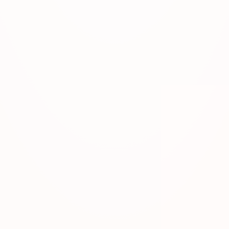
Villa Fiore
ul. Miłośników Podhala 83a
34-425 Biały Dunajec
SPRAWDŹ NA MAPIE: