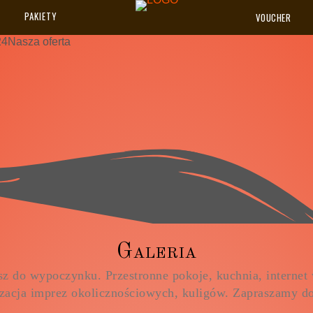
PAKIETY
VOUCHER
24
Nasza oferta
G
a
l
e
r
i
a
z do wypoczynku. Przestronne pokoje, kuchnia, internet w
zacja imprez okolicznościowych, kuligów. Zapraszamy do 