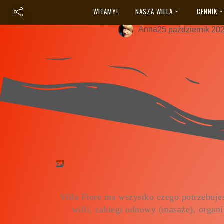
Galeria
WITAMY!
NASZA WILLA
CENNIK
Anna
25 październik 20
Villa Fiore ma wszystko czego potrzebujes
willi, zabiegi odnowy (masaże), organi