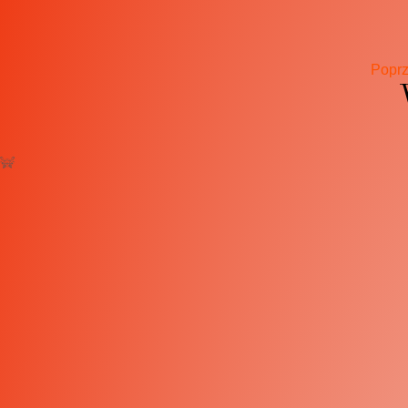
Poprz
Nie ma opcji żeby dać mniej niż 5 gwiazdek ? Ania - gos
omle