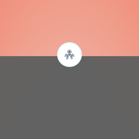
Sylwia
Google
SZYBKA REZERWACJA NOCLEGÓW
Zapytaj o wolne terminy: