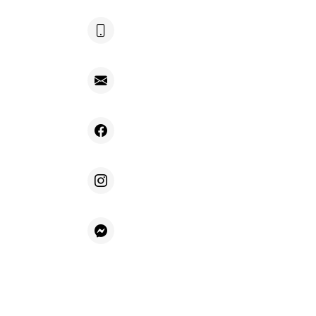
+48 604 692 696
kontakt@villafiore.pl
Facebook
Instagram
Messenger