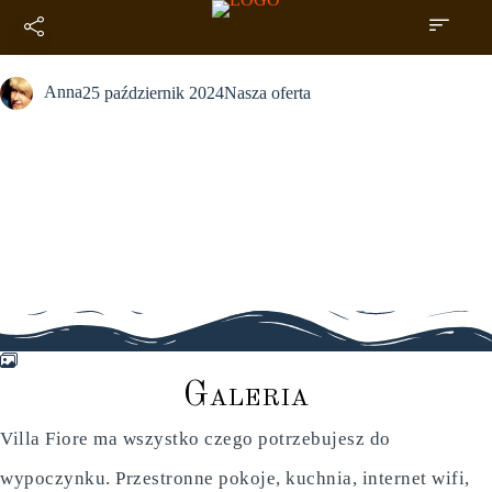
Galeria
Anna
25 październik 2024
Nasza oferta
G
a
l
e
r
i
a
Villa Fiore ma wszystko czego potrzebujesz do
wypoczynku. Przestronne pokoje, kuchnia, internet wifi,