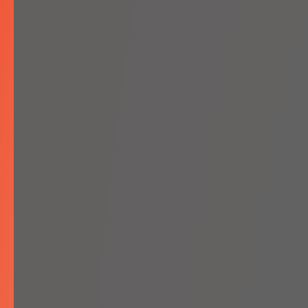
Zaznacz zgodę na prz
Wyrażam zgodę na
zadane w formula
Wyślij!