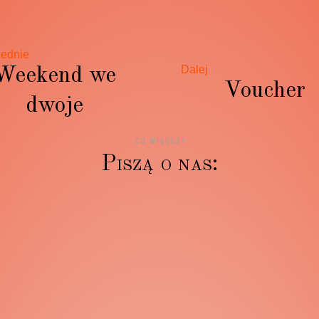
ednie
Dalej
Weekend we
Voucher
dwoje
CO WIĘCEJ?
P
i
s
z
ą
o
n
a
s
:
podyni jest niepowtarzalna, już po 1szym dniu człowiek cz
tem i świetnym humorem od samego rana ? Wrócimy na p