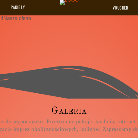
PAKIETY
VOUCHER
24
Nasza oferta
G
a
l
e
r
i
a
z do wypoczynku. Przestronne pokoje, kuchnia, internet w
zacja imprez okolicznościowych, kuligów. Zapraszamy do 