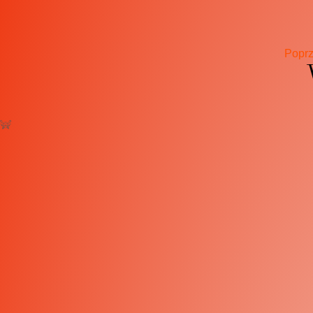
Poprz
Nie ma opcji żeby dać mniej niż 5 gwiazdek ? Ania - gos
omle