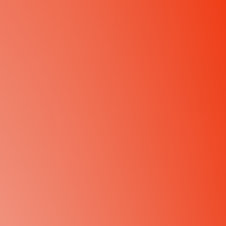
uje się jak w domu. Na śniadanie rozpieszcza przepysznym
ewno!