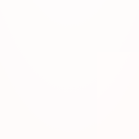
Villa Fiore
ul. Miłośników Podhala 83a
34-425 Biały Dunajec
SPRAWDŹ NA MAPIE: