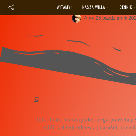
Galeria
WITAMY!
NASZA WILLA
CENNIK
Anna
25 październik 20
Villa Fiore ma wszystko czego potrzebujes
willi, zabiegi odnowy (masaże), organi