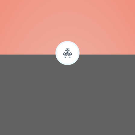
Sylwia
Google
SZYBKA REZERWACJA NOCLEGÓW
Zapytaj o wolne terminy: