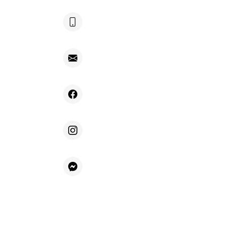
+48 604 692 696
kontakt@villafiore.pl
Facebook
Instagram
Messenger