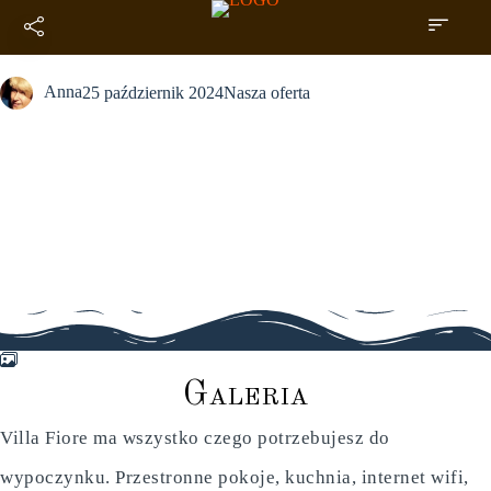
Galeria
Anna
25 październik 2024
Nasza oferta
G
a
l
e
r
i
a
Villa Fiore ma wszystko czego potrzebujesz do
wypoczynku. Przestronne pokoje, kuchnia, internet wifi,