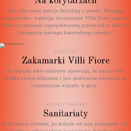
Na korytarzach
Nie tylko same pokoje decydują o jakości Waszego
wypoczynku - wędrując korytarzami Villa Fiore zauważą
Państwo starannie zaprojektowaną przestrzeń w każdym
zakamarku naszego kameralnego obiektu!
VILLA FIORE
Zakamarki Villi Fiore
To właśnie takie elementy sprawiają, że nasza willa
urzeka swoim klimatem i jest ulubionym miejscem na
romantyczne wypady w góry..
ŁAZIENKI Z TOALETAMI
Sanitariaty
Przyziemny element, po którym od razu poznajemy czy