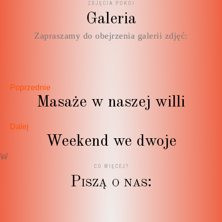
ZDJĘCIA POKOI
Galeria
Zapraszamy do obejrzenia galerii zdjęć:
Poprzednie
Masaże w naszej willi
Dalej
Weekend we dwoje
CO WIĘCEJ?
P
i
s
z
ą
o
n
a
s
:
Nie ma opcji żeby dać mniej niż 5 gwiazdek ? Ania -