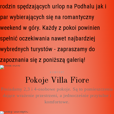
rodzin spędzających urlop na Podhalu jak i
par wybierających się na romantyczny
weekend w góry. Każdy z pokoi powinien
spełnić oczekiwania nawet najbardziej
wybrednych turystów - zapraszamy do
zapoznania się z poniższą galerią!
KOMFORT
Pokoje Villa Fiore
Posiadamy 2,3 i 4-osobowe pokoje. Są to pomieszczenia
dające wrażenie przestrzeni, a jednocześnie przytulne i
komfortowe.