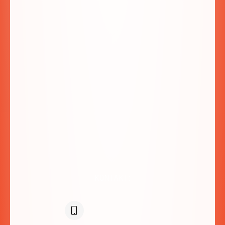
ul. Miłośników Podhala 83a
34-425 Biały Dunajec
SPRAWDŹ NA MAPIE:
KONTAKT: