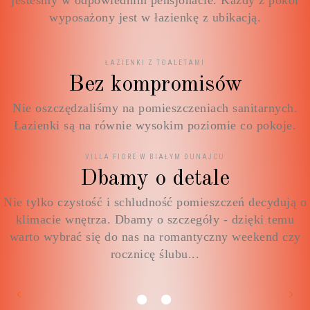
jesteśmy w odpowiednim pensjonacie. Każdy z pokoi
wyposażony jest w łazienkę z ubikacją.
ŁAZIENKI Z TOALETAMI
Bez kompromisów
Nie oszczędzaliśmy na pomieszczeniach sanitarnych.
Łazienki są na równie wysokim poziomie co pokoje.
VILLA FIORE W BIAŁYM DUNAJCU
Dbamy o detale
Nie tylko czystość i schludność pomieszczeń decydują o
klimacie wnętrza. Dbamy o szczegóły - dzięki temu
warto wybrać się do nas na romantyczny weekend czy
rocznicę ślubu...