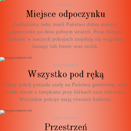
WYGODA
Miejsce odpoczynku
Zadbaliśmy żeby mieli Państwo dobre miejsce
odpoczynku po dniu pełnym wrażeń. Poza dużymi
łóżkami w naszych pokojach znajdują się wygodne
kanapy lub fotele oraz stolik.
WYPOSAŻENIE
Wszystko pod ręką
Każdy pokój posiada szafę na Państwa garderobę, małe
szafki nocne z lampkami przy łóżkach oraz telewizor.
Wszystkie pokoje mają również balkony.
DUŻE POKOJE
Przestrzeń