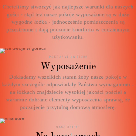
Chcieliśmy stworzyć jak najlepsze warunki dla naszych
gości - stąd też nasze pokoje wyposażone są w duże
wygodne łóżka - jednocześnie pomieszczenia są
przestronne i dają poczucie komfortu w codziennym
użytkowaniu.
POKOJE VILLA FIORE
Wyposażenie
Dokładamy wszelkich starań żeby nasze pokoje w
każdym szczególe odpowiadały Państwa wymaganiom -
na łóżkach znajdziecie wysokiej jakości pościel a
starannie dobrane elementy wyposażenia sprawią, że
poczujecie przytulną domową atmosferę.
NASZ OBIEKT