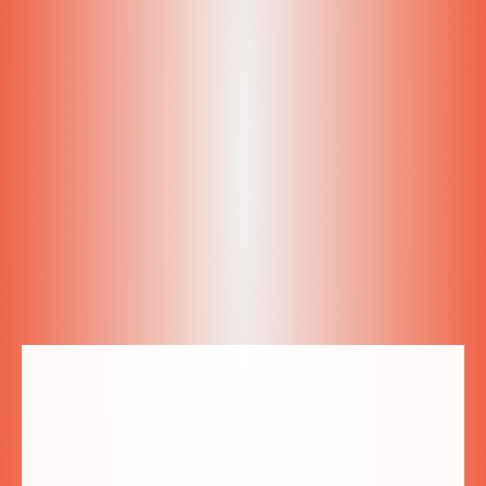
gospodyni jest niepowtarzalna, już po 1szym dniu
człowiek czuje się jak w domu. Na śniadanie rozpieszcza
przepysznym omletem i świetnym humorem od samego
rana ? Wrócimy na pewno!
Sylwia
Google