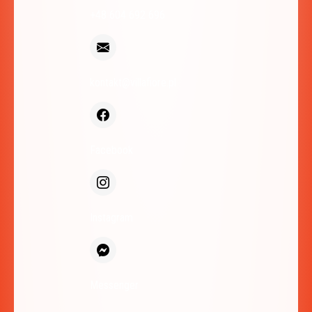
+48 604 692 696
kontakt@villafiore.pl
Facebook
Instagram
Messenger