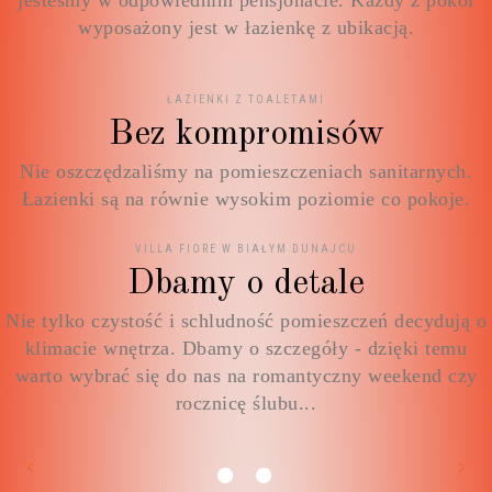
jesteśmy w odpowiednim pensjonacie. Każdy z pokoi
wyposażony jest w łazienkę z ubikacją.
ŁAZIENKI Z TOALETAMI
Bez kompromisów
Nie oszczędzaliśmy na pomieszczeniach sanitarnych.
Łazienki są na równie wysokim poziomie co pokoje.
VILLA FIORE W BIAŁYM DUNAJCU
Dbamy o detale
Nie tylko czystość i schludność pomieszczeń decydują o
klimacie wnętrza. Dbamy o szczegóły - dzięki temu
warto wybrać się do nas na romantyczny weekend czy
rocznicę ślubu...