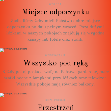
WYGODA
Miejsce odpoczynku
Zadbaliśmy żeby mieli Państwo dobre miejsce
odpoczynku po dniu pełnym wrażeń. Poza dużymi
łóżkami w naszych pokojach znajdują się wygodne
kanapy lub fotele oraz stolik.
WYPOSAŻENIE
Wszystko pod ręką
Każdy pokój posiada szafę na Państwa garderobę, małe
szafki nocne z lampkami przy łóżkach oraz telewizor.
Wszystkie pokoje mają również balkony.
DUŻE POKOJE
Przestrzeń