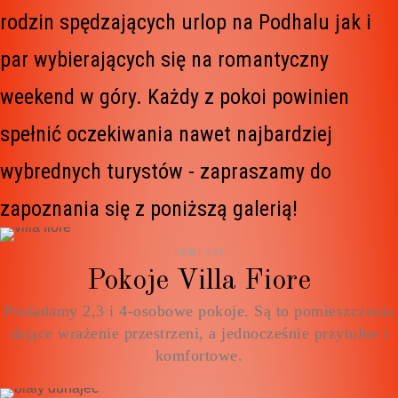
rodzin spędzających urlop na Podhalu jak i
par wybierających się na romantyczny
weekend w góry. Każdy z pokoi powinien
spełnić oczekiwania nawet najbardziej
wybrednych turystów - zapraszamy do
zapoznania się z poniższą galerią!
KOMFORT
Pokoje Villa Fiore
Posiadamy 2,3 i 4-osobowe pokoje. Są to pomieszczenia
dające wrażenie przestrzeni, a jednocześnie przytulne i
komfortowe.