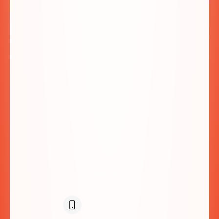
ul. Miłośników Podhala 83a
34-425 Biały Dunajec
SPRAWDŹ NA MAPIE:
KONTAKT: