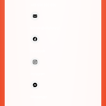
+48 604 692 696
kontakt@villafiore.pl
Facebook
Instagram
Messenger