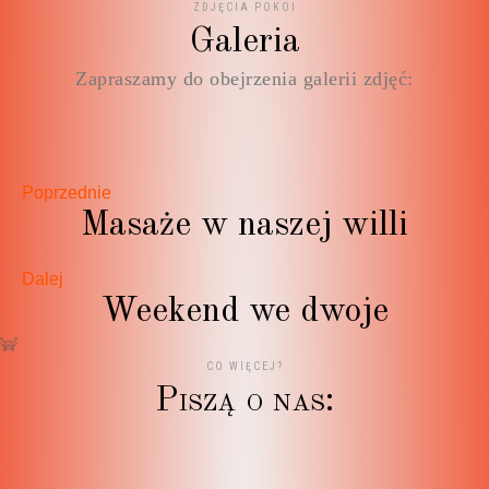
ZDJĘCIA POKOI
Galeria
Zapraszamy do obejrzenia galerii zdjęć:
Poprzednie
Masaże w naszej willi
Dalej
Weekend we dwoje
CO WIĘCEJ?
P
i
s
z
ą
o
n
a
s
:
Nie ma opcji żeby dać mniej niż 5 gwiazdek ? Ania -