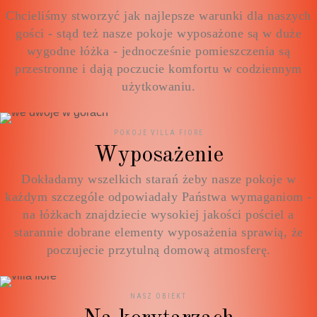
Chcieliśmy stworzyć jak najlepsze warunki dla naszych
gości - stąd też nasze pokoje wyposażone są w duże
wygodne łóżka - jednocześnie pomieszczenia są
przestronne i dają poczucie komfortu w codziennym
użytkowaniu.
POKOJE VILLA FIORE
Wyposażenie
Dokładamy wszelkich starań żeby nasze pokoje w
każdym szczególe odpowiadały Państwa wymaganiom -
na łóżkach znajdziecie wysokiej jakości pościel a
starannie dobrane elementy wyposażenia sprawią, że
poczujecie przytulną domową atmosferę.
NASZ OBIEKT