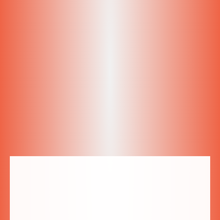
gospodyni jest niepowtarzalna, już po 1szym dniu
człowiek czuje się jak w domu. Na śniadanie rozpieszcza
przepysznym omletem i świetnym humorem od samego
rana ? Wrócimy na pewno!
Sylwia
Google