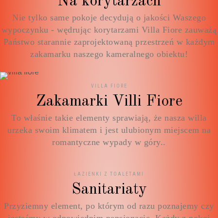
Na korytarzach
Nie tylko same pokoje decydują o jakości Waszego
wypoczynku - wędrując korytarzami Villa Fiore zauważą
Państwo starannie zaprojektowaną przestrzeń w każdym
zakamarku naszego kameralnego obiektu!
VILLA FIORE
Zakamarki Villi Fiore
To właśnie takie elementy sprawiają, że nasza willa
urzeka swoim klimatem i jest ulubionym miejscem na
romantyczne wypady w góry..
ŁAZIENKI Z TOALETAMI
Sanitariaty
Przyziemny element, po którym od razu poznajemy czy