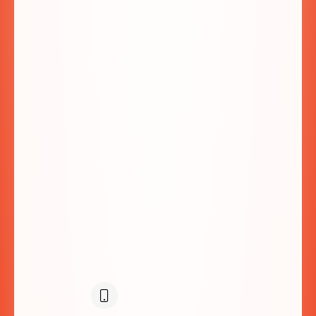
ul. Miłośników Podhala 83a
34-425 Biały Dunajec
SPRAWDŹ NA MAPIE:
KONTAKT: