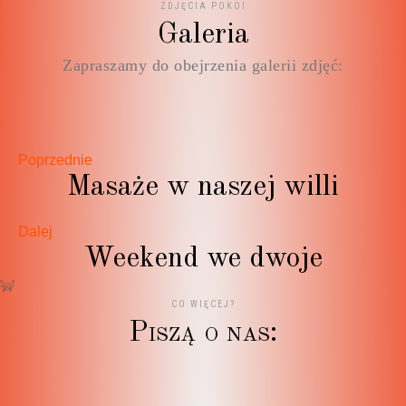
ZDJĘCIA POKOI
Galeria
Zapraszamy do obejrzenia galerii zdjęć:
Poprzednie
Masaże w naszej willi
Dalej
Weekend we dwoje
CO WIĘCEJ?
P
i
s
z
ą
o
n
a
s
:
Nie ma opcji żeby dać mniej niż 5 gwiazdek ? Ania -