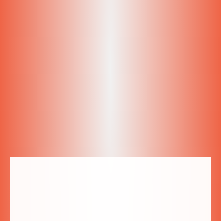
gospodyni jest niepowtarzalna, już po 1szym dniu
człowiek czuje się jak w domu. Na śniadanie rozpieszcza
przepysznym omletem i świetnym humorem od samego
rana ? Wrócimy na pewno!
Sylwia
Google