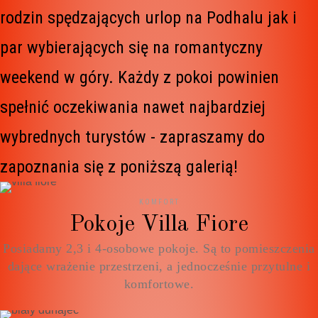
rodzin spędzających urlop na Podhalu jak i
par wybierających się na romantyczny
weekend w góry. Każdy z pokoi powinien
spełnić oczekiwania nawet najbardziej
wybrednych turystów - zapraszamy do
zapoznania się z poniższą galerią!
KOMFORT
Pokoje Villa Fiore
Posiadamy 2,3 i 4-osobowe pokoje. Są to pomieszczenia
dające wrażenie przestrzeni, a jednocześnie przytulne i
komfortowe.