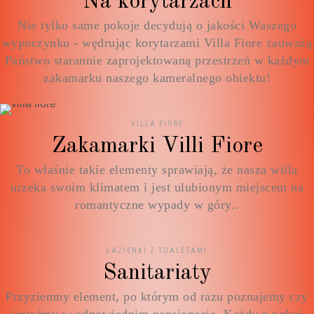
Na korytarzach
Nie tylko same pokoje decydują o jakości Waszego
wypoczynku - wędrując korytarzami Villa Fiore zauważą
Państwo starannie zaprojektowaną przestrzeń w każdym
zakamarku naszego kameralnego obiektu!
VILLA FIORE
Zakamarki Villi Fiore
To właśnie takie elementy sprawiają, że nasza willa
urzeka swoim klimatem i jest ulubionym miejscem na
romantyczne wypady w góry..
ŁAZIENKI Z TOALETAMI
Sanitariaty
Przyziemny element, po którym od razu poznajemy czy