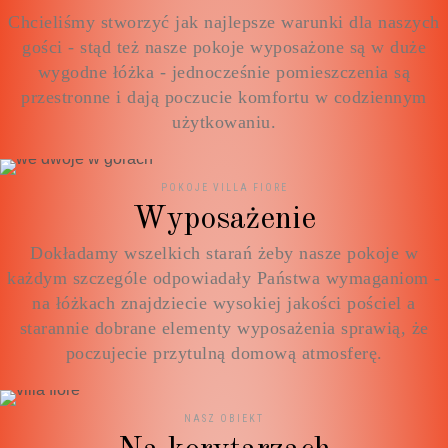
Chcieliśmy stworzyć jak najlepsze warunki dla naszych
gości - stąd też nasze pokoje wyposażone są w duże
wygodne łóżka - jednocześnie pomieszczenia są
przestronne i dają poczucie komfortu w codziennym
użytkowaniu.
POKOJE VILLA FIORE
Wyposażenie
Dokładamy wszelkich starań żeby nasze pokoje w
każdym szczególe odpowiadały Państwa wymaganiom -
na łóżkach znajdziecie wysokiej jakości pościel a
starannie dobrane elementy wyposażenia sprawią, że
poczujecie przytulną domową atmosferę.
NASZ OBIEKT