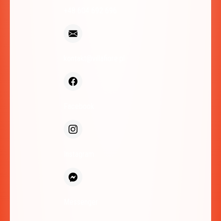
+48 604 692 696
kontakt@villafiore.pl
Facebook
Instagram
Messenger