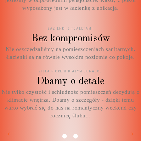
jesteśmy w odpowiednim pensjonacie. Każdy z pokoi
wyposażony jest w łazienkę z ubikacją.
ŁAZIENKI Z TOALETAMI
Bez kompromisów
Nie oszczędzaliśmy na pomieszczeniach sanitarnych.
Łazienki są na równie wysokim poziomie co pokoje.
VILLA FIORE W BIAŁYM DUNAJCU
Dbamy o detale
Nie tylko czystość i schludność pomieszczeń decydują o
klimacie wnętrza. Dbamy o szczegóły - dzięki temu
warto wybrać się do nas na romantyczny weekend czy
rocznicę ślubu...