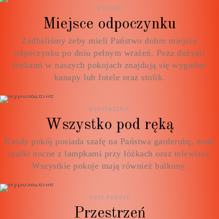
WYGODA
Miejsce odpoczynku
Zadbaliśmy żeby mieli Państwo dobre miejsce
odpoczynku po dniu pełnym wrażeń. Poza dużymi
łóżkami w naszych pokojach znajdują się wygodne
kanapy lub fotele oraz stolik.
WYPOSAŻENIE
Wszystko pod ręką
Każdy pokój posiada szafę na Państwa garderobę, małe
szafki nocne z lampkami przy łóżkach oraz telewizor.
Wszystkie pokoje mają również balkony.
DUŻE POKOJE
Przestrzeń