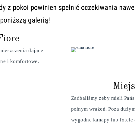
y z pokoi powinien spełnić oczekiwania nawe
poniższą galerią!
Fiore
mieszczenia dające
lne i komfortowe.
Miej
Zadbaliśmy żeby mieli Pań
pełnym wrażeń. Poza dużymi
wygodne kanapy lub fotele o