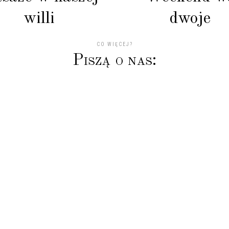
willi
dwoje
CO WIĘCEJ?
P
i
s
z
ą
o
n
a
s
:
podyni jest niepowtarzalna, już po 1szym dniu człowiek cz
tem i świetnym humorem od samego rana ? Wrócimy na p
Sylwia