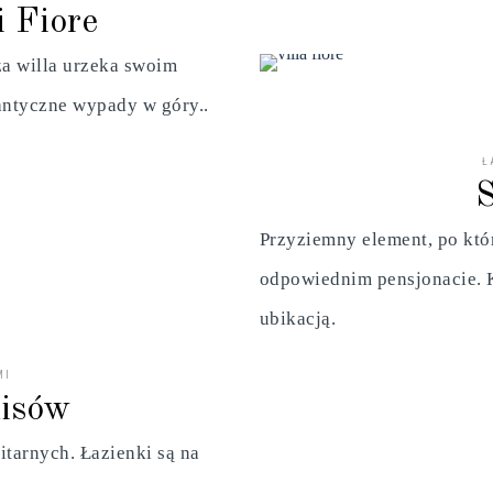
i Fiore
za willa urzeka swoim
antyczne wypady w góry..
Ł
S
Przyziemny element, po kt
odpowiednim pensjonacie. K
ubikacją.
MI
isów
tarnych. Łazienki są na