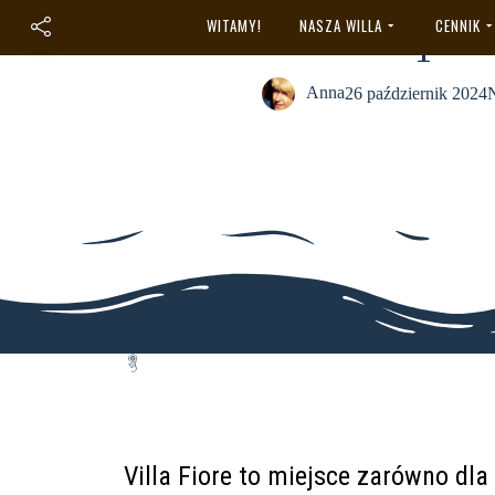
Nasze pok
WITAMY!
NASZA WILLA
CENNIK
Anna
26 październik 2024
N
Villa Fiore to miejsce zarówno dla