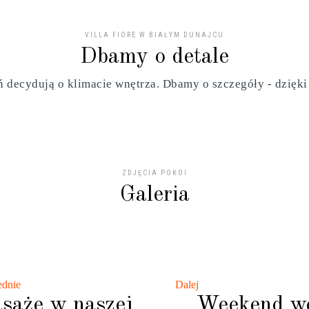
VILLA FIORE W BIAŁYM DUNAJCU
Dbamy o detale
ń decydują o klimacie wnętrza. Dbamy o szczegóły - dzięki
ZDJĘCIA POKOI
Galeria
ednie
Dalej
saże w naszej
Weekend w