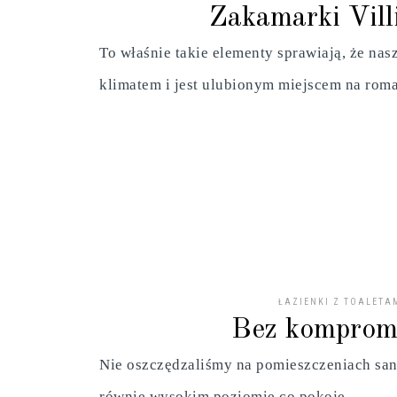
Zakamarki Vill
To właśnie takie elementy sprawiają, że nas
klimatem i jest ulubionym miejscem na rom
ŁAZIENKI Z TOALETA
Bez komprom
Nie oszczędzaliśmy na pomieszczeniach sani
równie wysokim poziomie co pokoje.