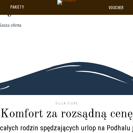
oje
PAKIETY
VOUCHER
asza oferta
VILLA FIORE
Komfort za rozsądną cenę
 całych rodzin spędzających urlop na Podhalu j