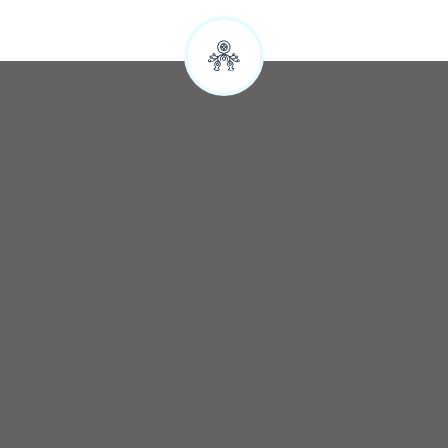
Google
SZYBKA REZERWACJA NOCLEGÓW
Zapytaj o wolne terminy: