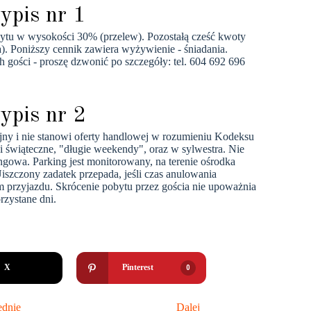
ypis nr 1
ytu w wysokości 30% (przelew). Pozostałą cześć kwoty
. Poniższy cennik zawiera wyżywienie - śniadania.
 gości - proszę dzwonić po szczegóły: tel. 604 692 696
ypis nr 2
jny i nie stanowi oferty handlowej w rozumieniu Kodeksu
 świąteczne, "długie weekendy", oraz w sylwestra. Nie
ngowa. Parking jest monitorowany, na terenie ośrodka
 Uiszczony zadatek przepada, jeśli czas anulowania
nem przyjazdu. Skrócenie pobytu przez gościa nie upoważnia
rzystane dni.
X
Pinterest
0
ednie
Dalej