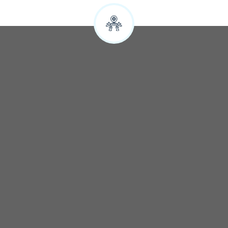
SZYBKA REZERWACJA NOCLEGÓW
Zapytaj o wolne terminy: