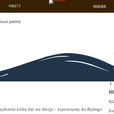
alski
PAKIETY
VOUCHER
asze pakiety
in
Pa
spędzenie kilku dni we dwoje - zapraszamy do Białego
Il