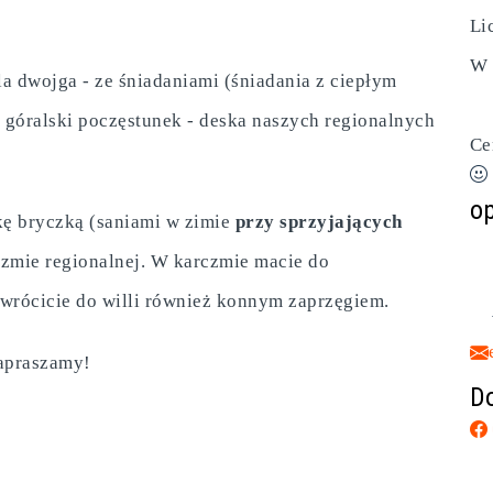
Li
W 
a dwojga - ze śniadaniami (śniadania z ciepłym
 góralski poczęstunek - deska naszych regionalnych
Ce
op
kę bryczką (saniami w zimie
przy sprzyjających
zmie regionalnej. W karczmie macie do
 wrócicie do willi również konnym zaprzęgiem.
apraszamy!
Do