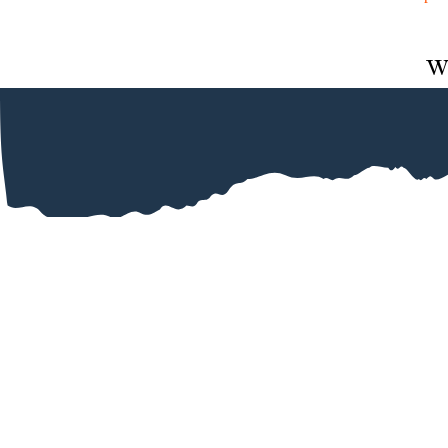
w
Nie ma opcji żeby dać mniej niż 5 gwiazdek ? Ania - gos
omle