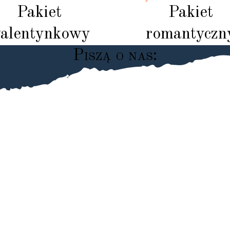
Pakiet
Pakiet
alentynkowy
romantyczn
P
i
s
z
ą
o
n
a
s
:
podyni jest niepowtarzalna, już po 1szym dniu człowiek cz
tem i świetnym humorem od samego rana ? Wrócimy na p
Sylwia
Google