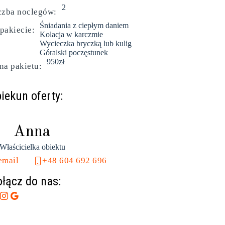
2
czba noclegów:
Śniadania z ciepłym daniem
pakiecie:
Kolacja w karczmie
Wycieczka bryczką lub kulig
Góralski poczęstunek
950
zł
na pakietu:
iekun oferty:
Anna
Właścicielka obiektu
email
+48 604 692 696
łącz do nas: