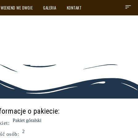
WEEKEND WE DWOJE
GALERIA
KONTAKT
formacje o pakiecie:
Pakiet góralski
kiet:
2
ość osób: