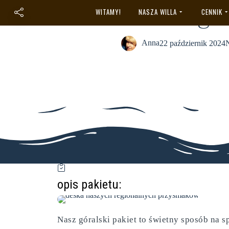
Pakiet gór
WITAMY!
NASZA WILLA
CENNIK
Anna
22 październik 2024
N
opis pakietu:
Nasz góralski pakiet to świetny sposób na 