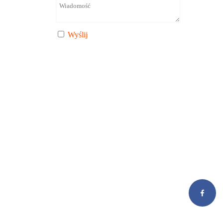
Wyślij
Nasza willa była świadkiem wielu roman
chwil. Jeśli chcesz sprawić niespodziank
podczas kolacji w karczmie przy muzyce 
zaplanować taki niezapomniany moment :
Villa Fiore
Facebook