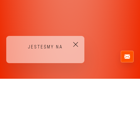
JESTEŚMY NA