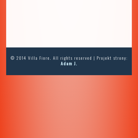
© 2014 Villa Fiore. All rights reserved | Projekt strony:
Adam J.