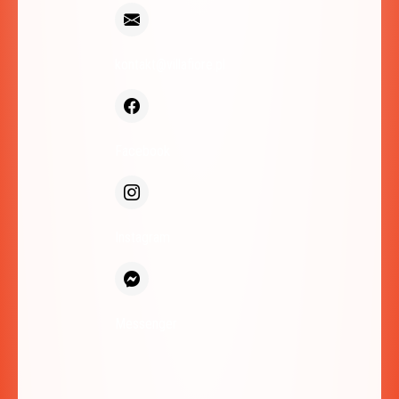
kontakt@villafiore.pl
Facebook
Instagram
Messenger