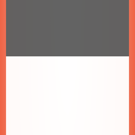
Wyrażam zgodę na przetwarzanie danych
osobowych w celu udzielenia odpowiedzi na
zadane w formularzu kontaktowym pytanie.
Wyślij!
Villa Fiore
ul. Miłośników Podhala 83a