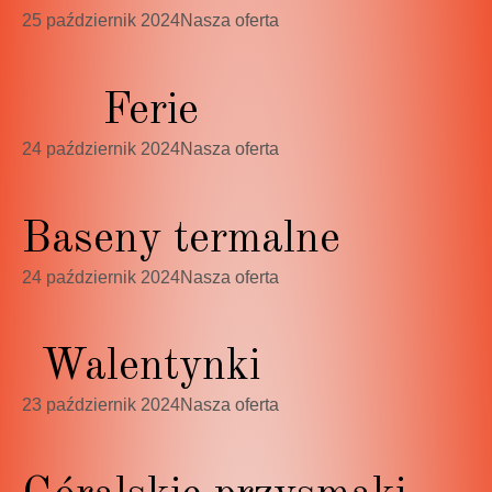
25 październik 2024
Nasza oferta
Ferie
24 październik 2024
Nasza oferta
Baseny termalne
24 październik 2024
Nasza oferta
Walentynki
23 październik 2024
Nasza oferta