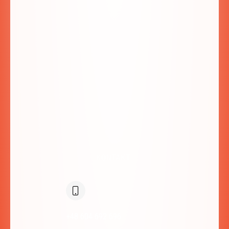
34-425 Biały Dunajec
SPRAWDŹ NA MAPIE:
KONTAKT:
+48 604 692 696