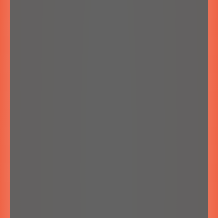
SZYBKA REZERWACJA NOCLEGÓW
Zapytaj o wolne terminy:
Zaznacz zgodę na przetwarzanie danych:
*