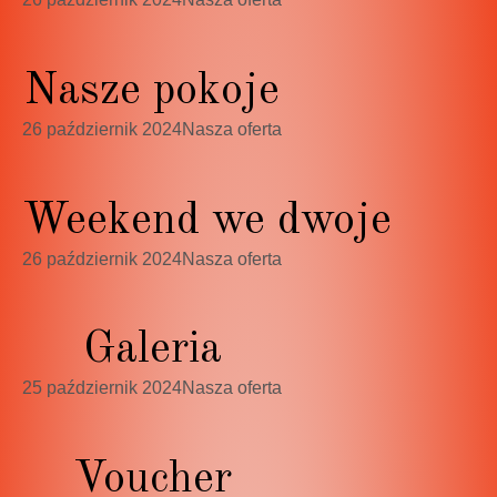
Nasze pokoje
26 październik 2024
Nasza oferta
Weekend we dwoje
26 październik 2024
Nasza oferta
Galeria
25 październik 2024
Nasza oferta
Voucher